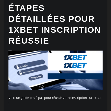
ÉTAPES
DÉTAILLÉES POUR
1XBET INSCRIPTION
RÉUSSIE
Voici un guide pas à pas pour réussir votre inscription sur 1xBet
: