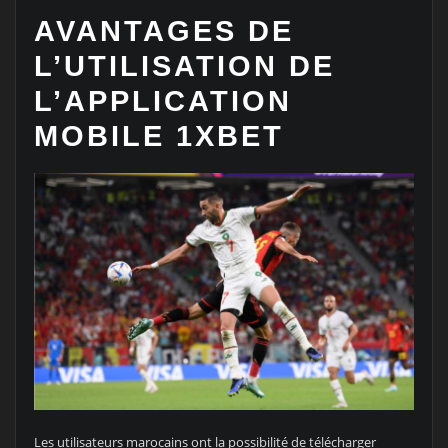
AVANTAGES DE
L’UTILISATION DE
L’APPLICATION
MOBILE 1XBET
Les utilisateurs marocains ont la possibilité de télécharger