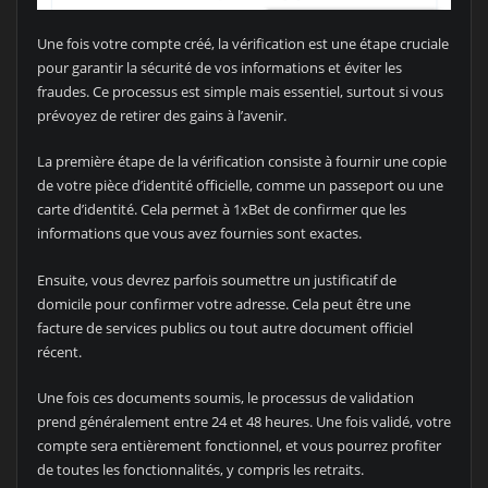
Une fois votre compte créé, la vérification est une étape cruciale
pour garantir la sécurité de vos informations et éviter les
fraudes. Ce processus est simple mais essentiel, surtout si vous
prévoyez de retirer des gains à l’avenir.
La première étape de la vérification consiste à fournir une copie
de votre pièce d’identité officielle, comme un passeport ou une
carte d’identité. Cela permet à 1xBet de confirmer que les
informations que vous avez fournies sont exactes.
Ensuite, vous devrez parfois soumettre un justificatif de
domicile pour confirmer votre adresse. Cela peut être une
facture de services publics ou tout autre document officiel
récent.
Une fois ces documents soumis, le processus de validation
prend généralement entre 24 et 48 heures. Une fois validé, votre
compte sera entièrement fonctionnel, et vous pourrez profiter
de toutes les fonctionnalités, y compris les retraits.