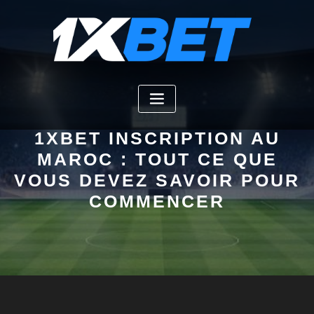
Skip
to
content
1XBET INSCRIPTION AU
MAROC : TOUT CE QUE
VOUS DEVEZ SAVOIR POUR
COMMENCER