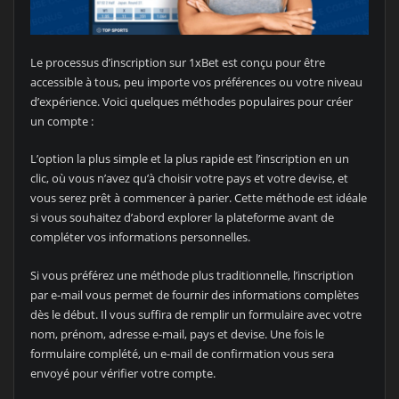
Le processus d’inscription sur 1xBet est conçu pour être
accessible à tous, peu importe vos préférences ou votre niveau
d’expérience. Voici quelques méthodes populaires pour créer
un compte :
L’option la plus simple et la plus rapide est l’inscription en un
clic, où vous n’avez qu’à choisir votre pays et votre devise, et
vous serez prêt à commencer à parier. Cette méthode est idéale
si vous souhaitez d’abord explorer la plateforme avant de
compléter vos informations personnelles.
Si vous préférez une méthode plus traditionnelle, l’inscription
par e-mail vous permet de fournir des informations complètes
dès le début. Il vous suffira de remplir un formulaire avec votre
nom, prénom, adresse e-mail, pays et devise. Une fois le
formulaire complété, un e-mail de confirmation vous sera
envoyé pour vérifier votre compte.