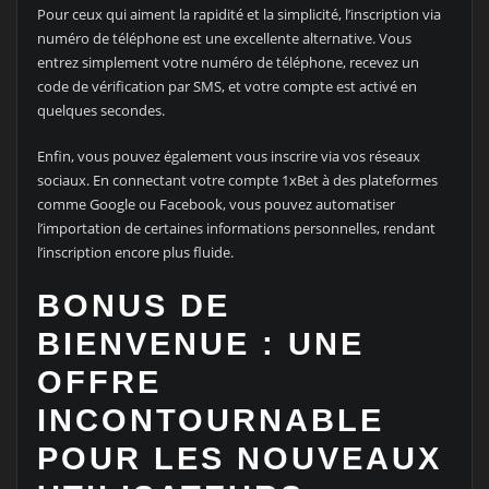
Pour ceux qui aiment la rapidité et la simplicité, l’inscription via
numéro de téléphone est une excellente alternative. Vous
entrez simplement votre numéro de téléphone, recevez un
code de vérification par SMS, et votre compte est activé en
quelques secondes.
Enfin, vous pouvez également vous inscrire via vos réseaux
sociaux. En connectant votre compte 1xBet à des plateformes
comme Google ou Facebook, vous pouvez automatiser
l’importation de certaines informations personnelles, rendant
l’inscription encore plus fluide.
BONUS DE
BIENVENUE : UNE
OFFRE
INCONTOURNABLE
POUR LES NOUVEAUX