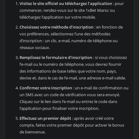
Visitez le site officiel ou téléchargez l’application
: pour
commencer, rendez-vous sur le site 1xBet Maroc ou
téléchargez l’application sur votre mobile.
Choisissez votre méthode d’inscription
: en fonction de
vos préférences, sélectionnez l’une des méthodes
d’inscription : un clic, e-mail, numéro de téléphone ou
réseaux sociaux.
Remplissez le formulaire d’inscription
: si vous choisissez
l’e-mail ou le numéro de téléphone, vous devrez fournir
des informations de base telles que votre nom, pays,
devise et, dans le cas de l’e-mail, une adresse e-mail valide.
Confirmez votre inscription
: un e-mail de confirmation ou
un SMS avec un code de vérification vous sera envoyé.
Cliquez sur le lien dans l’e-mail ou entrez le code dans
l’application pour finaliser votre inscription.
Effectuez un premier dépôt
: après avoir créé votre
compte, faites votre premier dépôt pour activer le bonus
de bienvenue.