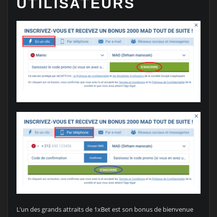
UTILISATEURS
L’un des grands attraits de 1xBet est son bonus de bienvenue