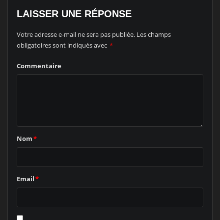
LAISSER UNE RÉPONSE
Votre adresse e-mail ne sera pas publiée.
Les champs
obligatoires sont indiqués avec
*
Commentaire
Nom
*
Email
*